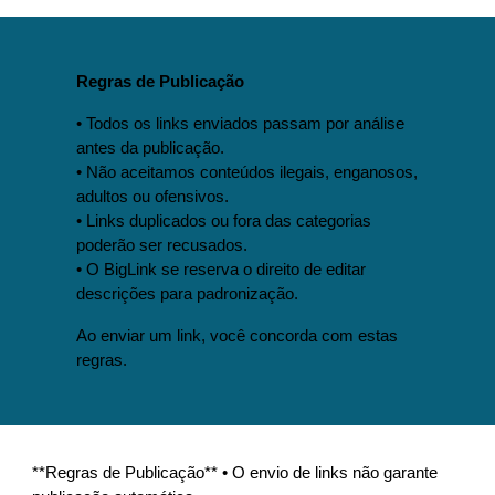
Regras de Publicação
• Todos os links enviados passam por análise
antes da publicação.
• Não aceitamos conteúdos ilegais, enganosos,
adultos ou ofensivos.
• Links duplicados ou fora das categorias
poderão ser recusados.
• O BigLink se reserva o direito de editar
descrições para padronização.
Ao enviar um link, você concorda com estas
regras.
**Regras de Publicação** • O envio de links não garante